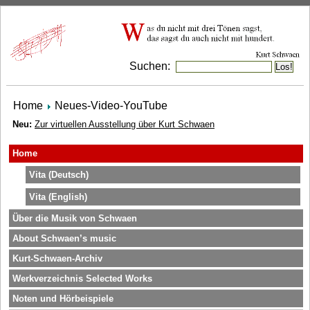
Suchen:
Home
Neues-Video-YouTube
Neu:
Zur virtuellen Ausstellung über Kurt Schwaen
Home
Vita (Deutsch)
Vita (English)
Über die Musik von Schwaen
About Schwaen’s music
Kurt-Schwaen-Archiv
Werkverzeichnis Selected Works
Noten und Hörbeispiele