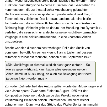
drängt, weder psychologisierend noch illustrativ daherkommt. Ihre
Funktion: dramaturgische Akzente zu setzen, das Geschehen zu
kommentieren, die zu theatralischer Anschauung gebrachten
Denkoperationen, also die spielerisch praktizierte »Dialektik«, in
Tönen mit zu vollziehen. Das ist etwas anderes als eine bloße
Textvertonung, die im Wesentlichen dem sprachlichen Gestus der
Dichtung folgt. Vielmehr geht es darum, der Handlung ihre Dynamik zu
verleihen, die szenisch nur andeutungsweise »sichtbar« gemachten
Vorgänge in eine zeitlich strukturierte, in eine »hörbare« Aktion
umzusetzen.
Brecht war sich dieser eminent wichtigen Rolle der Musik von
vornherein bewußt. An seinen Freund Hanns Eisler, auf dessen
Mitarbeit er zunächst rechnete, schrieb er im September 1935:
»Die Musikfrage ist diesmal wirklich nicht ganz einfach... So,
wie es gegenwärtig ist, kann kaum alles gesungen werden.
Aber überall ist Musik nötig, da auch die Bewegung der Heere
ja genau fixiert werden muß.«
Zur vollen Zufriedenheit des Autors gelöst wurde die »Musikfrage« erst
viele Jahre später. Zwar hatte Eisler im August 1935 mit der
Komposition begonnen, doch wurde das Projekt wegen einer
Verstimmung zwischen beiden unterbrochen und nicht wieder
aufgenommen. Damit war das Stück, das Walter Benjamin immerhin