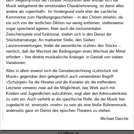
dem Siegeshymnus der Horatier. Ansonsten aber enthält sich die
Musik weitgehend der emotionalen Charakterisierung, ist damit alles
andere als »opernhaft«. Im Vordergrund steht eher der sachliche
Kommentar zum Handlungsgeschehen – in den Chören ohnehin, da
sie sich von der textlichen Diktion nur wenig entfernen, stellenweise
sogar sprechend agieren. Aber auch die instrumentalen
Zwischenspiele sind funktional, stellen sich in den Dienst der
Stückdramaturgie. An markanter Stelle, den
Sieben
Lanzenverwertungen
, findet die wesentliche »Lehre« des Stücks –
nämlich, daß der Wechsel der Bedingungen einen Wechsel der Mittel
erfordert – ihre direkte musikalische Analogie: in Gestalt von sieben
Variationen.
Alles in allem erweist sich die Genrebezeichnung »Lehrstück mit
Musik« gegenüber dem gelegentlich auch verwendeten Begriff
»Schuloper« für die
Horatier und die Kuriatier
als die treffendere.
Letzterer verweist zwar auf die Möglichkeit, das Werk auch mit
Kindern und Jugendlichen aufzuführen, engt aber den Adressatenkreis
zu sehr ein. Auch verfehlt er die spezifische Rolle, die der Musik hier
zugedacht ist: einerseits »mehr« zu sein als eine bloße Bühnenmusik,
anderseits ganz im Dienst des epischen Theaters zu stehen.
Michael Dasche
© CMBasic.de