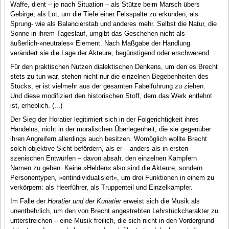
Waffe, dient – je nach Situation – als Stütze beim Marsch übers
Gebirge, als Lot, um die Tiefe einer Felsspalte zu erkunden, als
Sprung- wie als Balancierstab und anderes mehr. Selbst die Natur, die
Sonne in ihrem Tageslauf, umgibt das Geschehen nicht als
äußerlich-»neutrales« Element. Nach Maßgabe der Handlung
verändert sie die Lage der Akteure, begünstigend oder erschwerend.
Für den praktischen Nutzen dialektischen Denkens, um den es Brecht
stets zu tun war, stehen nicht nur die einzelnen Begebenheiten des
Stücks, er ist vielmehr aus der gesamten Fabelführung zu ziehen.
Und diese modifiziert den historischen Stoff, dem das Werk entlehnt
ist, erheblich. (...)
Der Sieg der Horatier legitimiert sich in der Folgerichtigkeit ihres
Handelns, nicht in der moralischen Überlegenheit, die sie gegenüber
ihren Angreifern allerdings auch besitzen. Womöglich wollte Brecht
solch objektive Sicht befördern, als er – anders als in ersten
szenischen Entwürfen – davon absah, den einzelnen Kämpfern
Namen zu geben. Keine »Helden« also sind die Akteure, sondern
Personentypen, »entindividualisiert«, um drei Funktionen in einem zu
verkörpern: als Heerführer, als Truppenteil und Einzelkämpfer.
Im Falle der
Horatier und der Kuriatier
erweist sich die Musik als
unentbehrlich, um den von Brecht angestrebten Lehrstückcharakter zu
unterstreichen – eine Musik freilich, die sich nicht in den Vordergrund