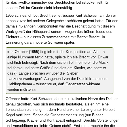
für das »vollkommenste« der Brechtschen Lehrstücke hielt, für
längere Zeit im Grunde nicht lebensfähig.
1955 schließlich bot Brecht seine
Horatier
Kurt Schwaen an, den er
schon zuvor bei anderer Gelegenheit schätzen gelernt hatte. Für den
damals 46jährigen Komponisten war die Beschäftigung mit diesem
Werk gewiß der Höhepunkt seiner – wegen des frühen Todes des
Dichters – nur kurzen Zusammenarbeit mit Bertolt Brecht. In
Erinnerung daran notierte Schwaen später:
»Im Oktober (1955) fing ich mit der Komposition an. Als ich
einige Nummern fertig hatte, spielte ich sie Brecht vor. Er war
sichtlich befriedigt. Nach dem ersten Teil meinte er, die Musik
sei farbig und hätte Größe (und dies am Klavier, wie hörte er
das?). Lange sprachen wir über die ´Sieben
Lanzenverwertungen´. Ausgehend von der Dialektik – seinem
Lieblingsthema – wünschte er, daß Gegensätze wirksam
werden müßten.«
Offenbar hatte Kurt Schwaen den »musikalischen Nerv« des Dichters
genau getroffen, was sich nochmals bestätigte, als er ihm eine
Tonbandaufzeichnung mit dem Rundfunkchor Leipzig unter Herbert
Kegel vorführte. Schon die Orchesterbesetzung (nur Bläser,
Schlagzeug, Klavier und Kontrabaß) entsprach Brechts Vorstellungen
und Vorschlägen (er liebte Geigen nicht). Erst recht mochte ihn die