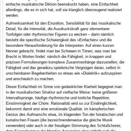
einfache musikalische Diktion beeindruckt haben, eine Einfachheit
allerdings, die es in sich hat, soll sie klanglich überzeugend realisiert
werden.
Aufmerksamkeit für den Einzelton, Sensibilität für das musikalische
Detail, für die Intensität, die Ausdruckskraft ganz elementarer
Tonfolgen oder rhythmischer Figuren zu wecken – darin nämlich
besteht die spezifische Schwierigkeit des »Einfachen« und die
besondere Herausforderung für die Interpreten. Auf einen kurzen
Nenner gebracht, findet man bei Schwaen in Tönen, was man bei
Brecht in Worten findet: nämlich die Fähigkeit, in knappen und
präzisen Formulierungen komplexe Zusammenhänge darzustellen; die
Fähigkeit und das geradezu spielerische Vergnügen daran, selbst in
unscheinbaren Begebenheiten so etwas wie »Dialektik« aufzuspüren
und anschaulich zu machen.
Dieser Einfachheit im Sinne von gedanklicher Klarheit begegnet man
in der musikalischen Struktur auf vielfache Weise: keine größeren
Intervallsprünge, häufige rhythmische und tonliche Repetition,
Einstimmigkeit der Chöre. Rationalität wird so zur Eindringlichkeit,
bekommt damit erst eine emotionale Qualität: im kämpferischen
Gestus des
Aufmarschs
etwa, im klagenden Ton der horatischen und
kuriatischen Frauen (die bezeichnenderweise die gleiche Musik
verwenden) oder auch in der freudigen Stimmung des Schlußchores,